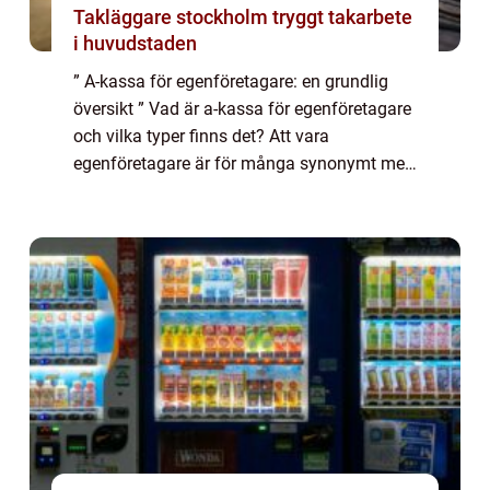
Takläggare stockholm tryggt takarbete
i huvudstaden
” A-kassa för egenföretagare: en grundlig
översikt ” Vad är a-kassa för egenföretagare
och vilka typer finns det? Att vara
egenföretagare är för många synonymt med
frihet, flexibilitet och entreprenörskap. Men
samtidigt kan det innebära e...