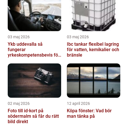
03 maj 2026
03 maj 2026
Ykb uddevalla så
Ibc tankar flexibel lagring
fungerar
för vatten, kemikalier och
yrkeskompetensbevis för
bränsle
lastbil och buss
02 maj 2026
12 april 2026
Foto till id-kort på
Köpa fönster: Vad bör
södermalm så får du rätt
man tänka på
bild direkt