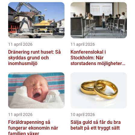
11 april 2026
11 april 2026
Dränering runt huset: Så
Konferenslokal i
skyddas grund och
Stockholm: När
inomhusmiljö
storstadens möjligheter
möter lugnet utanför
11 april 2026
10 april 2026
Föräldrapenning så
Sälja guld så får du bra
fungerar ekonomin när
betalt på ett tryggt sätt
familjen växer