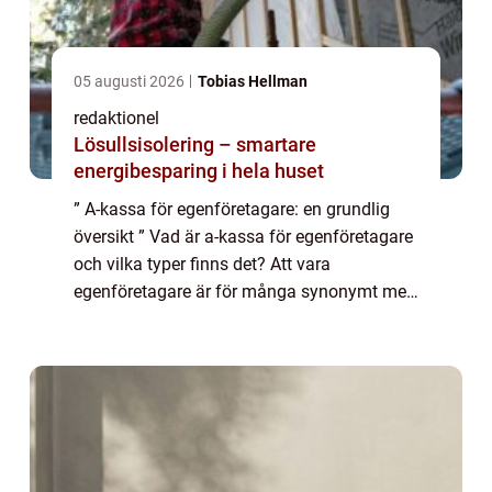
05 augusti 2026
Tobias Hellman
redaktionel
Lösullsisolering – smartare
energibesparing i hela huset
” A-kassa för egenföretagare: en grundlig
översikt ” Vad är a-kassa för egenföretagare
och vilka typer finns det? Att vara
egenföretagare är för många synonymt med
frihet, flexibilitet och entreprenörskap. Men
samtidigt kan det innebära e...