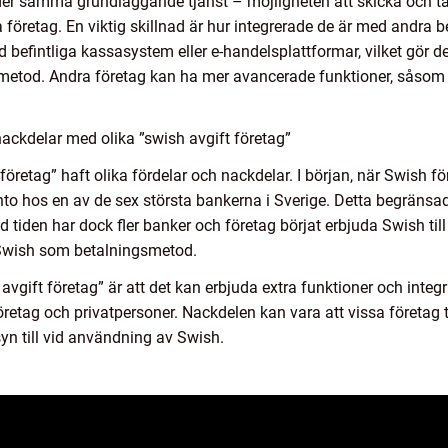
juder samma grundläggande tjänst – möjligheten att skicka och 
ka företag. En viktig skillnad är hur integrerade de är med andra
 befintliga kassasystem eller e-handelsplattformar, vilket gör de
tod. Andra företag kan ha mer avancerade funktioner, såsom mö
ackdelar med olika ”swish avgift företag”
t företag” haft olika fördelar och nackdelar. I början, när Swish f
onto hos en av de sex största bankerna i Sverige. Detta begräns
d tiden har dock fler banker och företag börjat erbjuda Swish till 
Swish som betalningsmetod.
avgift företag” är att det kan erbjuda extra funktioner och inte
etag och privatpersoner. Nackdelen kan vara att vissa företag tar 
yn till vid användning av Swish.