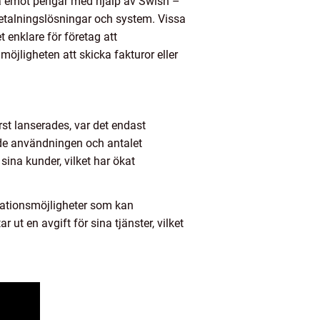
ta emot pengar med hjälp av Swish –
 betalningslösningar och system. Vissa
t enklare för företag att
jligheten att skicka fakturor eller
örst lanserades, var det endast
ade användningen och antalet
sina kunder, vilket har ökat
grationsmöjligheter som kan
ut en avgift för sina tjänster, vilket