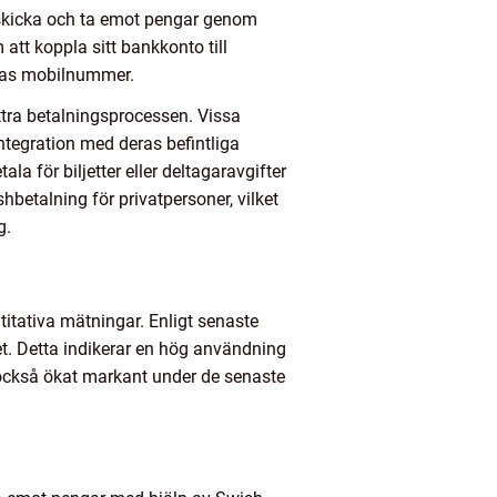
t skicka och ta emot pengar genom
tt koppla sitt bankkonto till
eras mobilnummer.
ättra betalningsprocessen. Vissa
ntegration med deras befintliga
la för biljetter eller deltagaravgifter
betalning för privatpersoner, vilket
g.
titativa mätningar. Enligt senaste
et. Detta indikerar en hög användning
 också ökat markant under de senaste