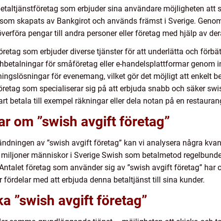
 betaltjänstföretag som erbjuder sina användare möjligheten at
som skapats av Bankgirot och används främst i Sverige. Genom a
verföra pengar till andra personer eller företag med hjälp av d
företag som erbjuder diverse tjänster för att underlätta och förb
shbetalningar för småföretag eller e-handelsplattformar genom i
ngslösningar för evenemang, vilket gör det möjligt att enkelt beta
retag som specialiserar sig på att erbjuda snabb och säker swish
t betala till exempel räkningar eller dela notan på en restauran
ar om ”swish avgift företag”
vändningen av ”swish avgift företag” kan vi analysera några kvan
r 7 miljoner människor i Sverige Swish som betalmetod regelbund
 Antalet företag som använder sig av ”swish avgift företag” har
ser fördelar med att erbjuda denna betaltjänst till sina kunder.
ka ”swish avgift företag”