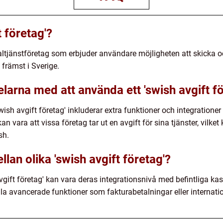
t företag'?
betaltjänstföretag som erbjuder användare möjligheten att skick
främst i Sverige.
larna med att använda ett 'swish avgift fö
ish avgift företag' inkluderar extra funktioner och integratione
 vara att vissa företag tar ut en avgift för sina tjänster, vilket
sh.
lan olika 'swish avgift företag'?
vgift företag' kan vara deras integrationsnivå med befintliga kas
la avancerade funktioner som fakturabetalningar eller internatio