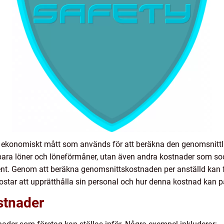
tt ekonomiskt mått som används för att beräkna den genomsnitt
 bara löner och löneförmåner, utan även andra kostnader som socia
ent. Genom att beräkna genomsnittskostnaden per anställd kan f
 kostar att upprätthålla sin personal och hur denna kostnad kan
stnader