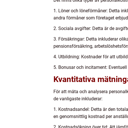
Det finns olika typer av personalkost
1. Löner och löneförmåner: Detta ink
andra förmåner som företaget erbjude
2. Sociala avgifter: Detta är de avgif
3. Försäkringar: Detta inkluderar oli
pensionsförsäkring, arbetslöshetsför
4. Utbildning: Kostnader för att utbil
5. Bonusar och incitament: Eventuell 
Kvantitativa mätning
För att mäta och analysera personalk
de vanligaste inkluderar:
1. Kostnadsandel: Detta är den totala
en genomsnittlig kostnad per anställ
2. Kostnadsökning över tid: Att jämf