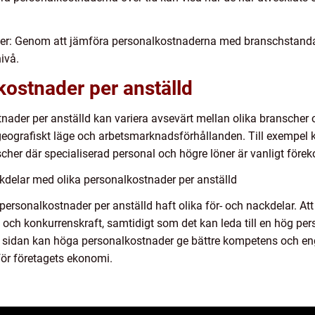
er: Genom att jämföra personalkostnaderna med branschstanda
ivå.
lkostnader per anställd
stnader per anställd kan variera avsevärt mellan olika branscher 
, geografiskt läge och arbetsmarknadsförhållanden. Till exempe
scher där specialiserad personal och högre löner är vanligt fö
kdelar med olika personalkostnader per anställd
ör personalkostnader per anställd haft olika för- och nackdelar. 
et och konkurrenskraft, samtidigt som det kan leda till en hög p
ra sidan kan höga personalkostnader ge bättre kompetens och 
för företagets ekonomi.