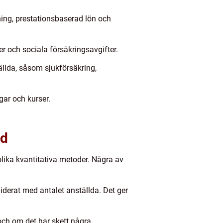
ning, prestationsbaserad lön och
er och sociala försäkringsavgifter.
ällda, såsom sjukförsäkring,
gar och kurser.
ld
lika kvantitativa metoder. Några av
iderat med antalet anställda. Det ger
och om det har skett några