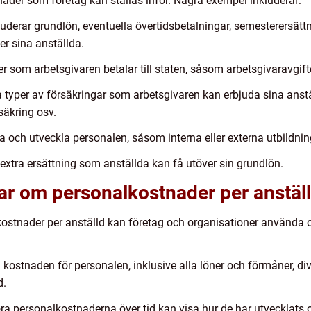
nader som företag kan ställas inför. Några exempel inkluderar:
luderar grundlön, eventuella övertidsbetalningar, semesterersätt
r sina anställda.
ter som arbetsgivaren betalar till staten, såsom arbetsgivaravgift
ka typer av försäkringar som arbetsgivaren kan erbjuda sina anst
säkring osv.
da och utveckla personalen, såsom interna eller externa utbildnin
extra ersättning som anställda kan få utöver sin grundlön.
ar om personalkostnader per anstäl
ostnader per anställd kan företag och organisationer använda o
 kostnaden för personalen, inklusive alla löner och förmåner, div
d.
öra personalkostnaderna över tid kan visa hur de har utvecklats 