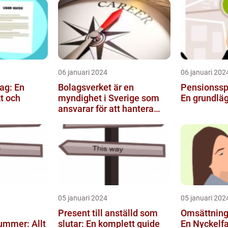
06 januari 2024
06 januari 202
tag: En
Bolagsverket är en
Pensionssp
t och
myndighet i Sverige som
En grundlä
ansvarar för att hantera
registrering och
övervakning av ...
05 januari 2024
05 januari 202
Present till anställd som
Omsättning 
ummer: Allt
slutar: En komplett guide
En Nyckelfa