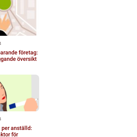
4
arande företag:
ggande översikt
4
per anställd:
ktor för