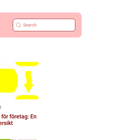
4
för företag: En
ersikt