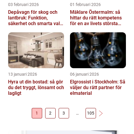
03 februari 2026
01 februari 2026
Depåvagn för skog och
Mäklare Östermalm: så
lantbruk: Funktion,
hittar du rätt kompetens
säkerhet och smarta val
för en av livets största
av tankvagnar
affärer
13 januari 2026
06 januari 2026
Hyra ut din bostad: så gör
Elgrossist i Stockholm: Så
du det tryggt, lönsamt och
väljer du rätt partner för
lagligt
elmaterial
1
2
3
…
105