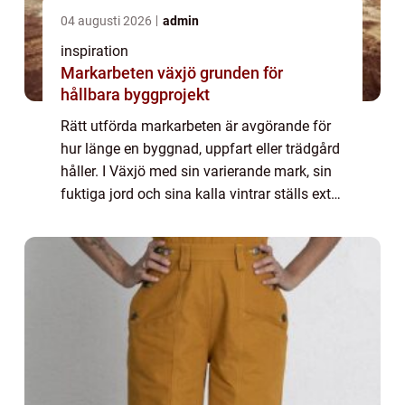
04 augusti 2026
admin
inspiration
Markarbeten växjö grunden för
hållbara byggprojekt
Rätt utförda markarbeten är avgörande för
hur länge en byggnad, uppfart eller trädgård
håller. I Växjö med sin varierande mark, sin
fuktiga jord och sina kalla vintrar ställs extra
höga krav på både planering och utförande.
När marken förbereds noggr...