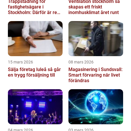
Trappstädning för
Ventilation stockholm så
fastighetsägare i
skapas ett friskt
Stockholm: Därför är rena
inomhusklimat året runt
trapphus en smart
investering
15 mars 2026
08 mars 2026
Sälja företag luleå så går
Magasinering i Sundsvall:
en trygg försäljning till
Smart förvaring när livet
förändras
04 mars 2026
03 mars 2026