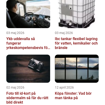
03 maj 2026
03 maj 2026
Ykb uddevalla så
Ibc tankar flexibel lagring
fungerar
för vatten, kemikalier och
yrkeskompetensbevis för
bränsle
lastbil och buss
02 maj 2026
12 april 2026
Foto till id-kort på
Köpa fönster: Vad bör
södermalm så får du rätt
man tänka på
bild direkt