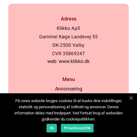
Adress
web:
www.klikko.dk
Menu
Annonsering
Om oss
På vores website bruges cookies til at huske dine indstillinger,
Cookies
statistik og personalisering af indhold og annoncer. Denne
information deles med tredjepart. Ved fortsat brug af websiden
Kontakta oss
godkender du cookiepolitikken.
Sitemap
Ok
Privatlivspolitik