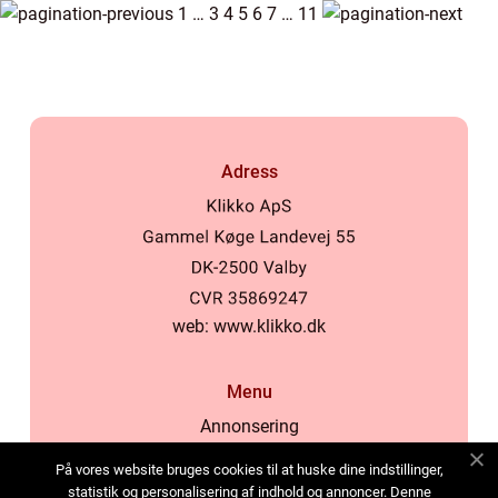
1
…
3
4
5
6
7
…
11
Adress
web:
www.klikko.dk
Menu
Annonsering
Om oss
På vores website bruges cookies til at huske dine indstillinger,
Cookies
statistik og personalisering af indhold og annoncer. Denne