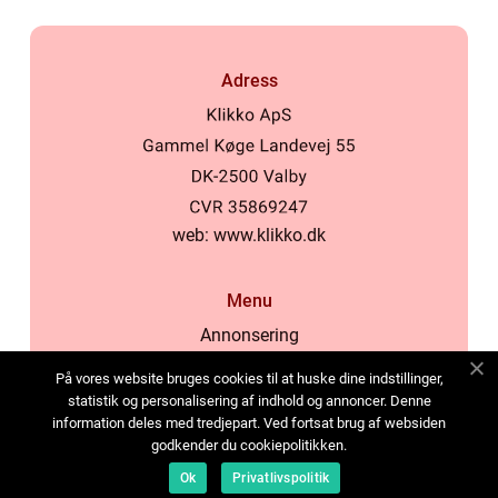
Adress
web:
www.klikko.dk
Menu
Annonsering
Om oss
På vores website bruges cookies til at huske dine indstillinger,
Cookies
statistik og personalisering af indhold og annoncer. Denne
information deles med tredjepart. Ved fortsat brug af websiden
Kontakta oss
godkender du cookiepolitikken.
Sitemap
Ok
Privatlivspolitik