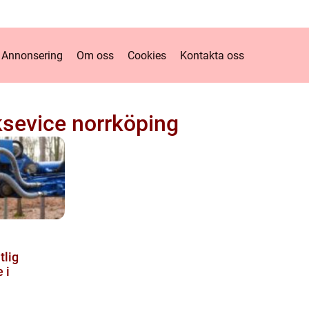
Annonsering
Om oss
Cookies
Kontakta oss
ksevice norrköping
tlig
 i