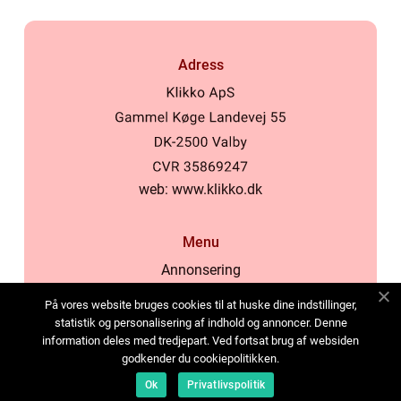
Adress
web:
www.klikko.dk
Menu
Annonsering
Om oss
På vores website bruges cookies til at huske dine indstillinger,
Cookies
statistik og personalisering af indhold og annoncer. Denne
information deles med tredjepart. Ved fortsat brug af websiden
Kontakta oss
godkender du cookiepolitikken.
Sitemap
Ok
Privatlivspolitik