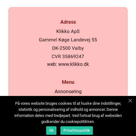
Adress
web:
www.klikko.dk
Menu
Annonsering
Om oss
På vores website bruges cookies til at huske dine indstillinger,
Cookies
statistik og personalisering af indhold og annoncer. Denne
information deles med tredjepart. Ved fortsat brug af websiden
Kontakta oss
godkender du cookiepolitikken.
Sitemap
Ok
Privatlivspolitik