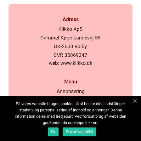
Adress
web:
www.klikko.dk
Menu
Annonsering
Om oss
På vores website bruges cookies til at huske dine indstillinger,
Cookies
statistik og personalisering af indhold og annoncer. Denne
information deles med tredjepart. Ved fortsat brug af websiden
Kontakta oss
godkender du cookiepolitikken.
Sitemap
Ok
Privatlivspolitik