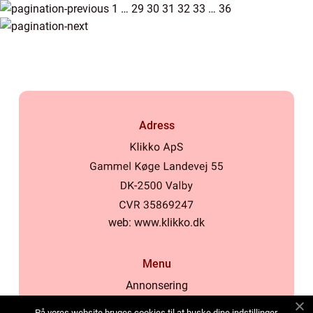
1
…
29
30
31
32
33
…
36
Adress
web:
www.klikko.dk
Menu
Annonsering
Om oss
På vores website bruges cookies til at huske dine indstillinger,