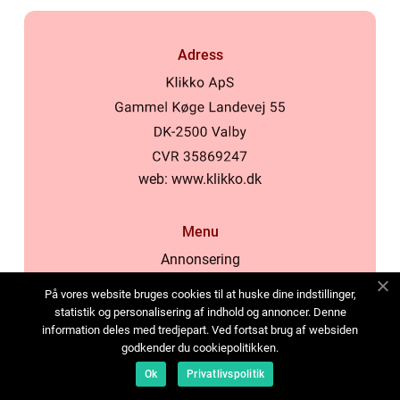
Adress
web:
www.klikko.dk
Menu
Annonsering
Om oss
På vores website bruges cookies til at huske dine indstillinger,
Cookies
statistik og personalisering af indhold og annoncer. Denne
information deles med tredjepart. Ved fortsat brug af websiden
Kontakta oss
godkender du cookiepolitikken.
Sitemap
Ok
Privatlivspolitik